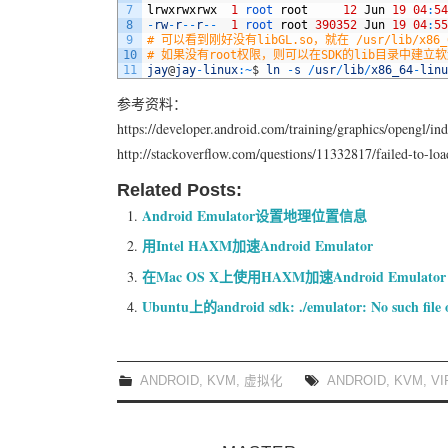
7
lrwxrwxrwx
1
root 
root
12
Jun
19
04
:
54
8
-
rw
-
r
--
r
--
1
root 
root
390352
Jun
19
04
:
55
9
# 可以看到刚好没有libGL.so，就在 /usr/lib/x86_
10
# 如果没有root权限，则可以在SDK的lib目录中建
11
jay
@
jay
-
linux
:
~
$
ln
-
s
/
usr
/
lib
/
x86_64
-
linu
参考资料：
https://developer.android.com/training/graphics/opengl/in
http://stackoverflow.com/questions/11332817/failed-to-loa
Related Posts:
Android Emulator设置地理位置信息
用Intel HAXM加速Android Emulator
在Mac OS X上使用HAXM加速Android Emulator
Ubuntu上的android sdk: ./emulator: No such file o
ANDROID
,
KVM
,
虚拟化
ANDROID
,
KVM
,
VI