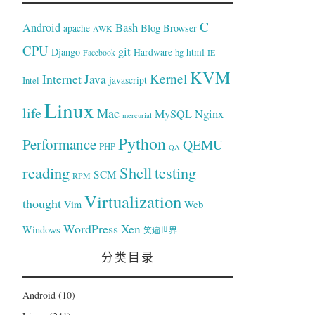
tor64
-
x86
-
avd 
Android
-
4.2
-
x86
-
scale
0.23
C
Bash
Android
Blog
Browser
apache
AWK
CPU
git
Django
Hardware
hg
html
Facebook
IE
KVM
Kernel
Internet
Java
Intel
javascript
Linux
life
Mac
Nginx
MySQL
mercurial
Python
Performance
QEMU
PHP
QA
reading
Shell
testing
SCM
RPM
Virtualization
thought
Web
Vim
WordPress
Xen
Windows
笑遍世界
分类目录
Android
(10)