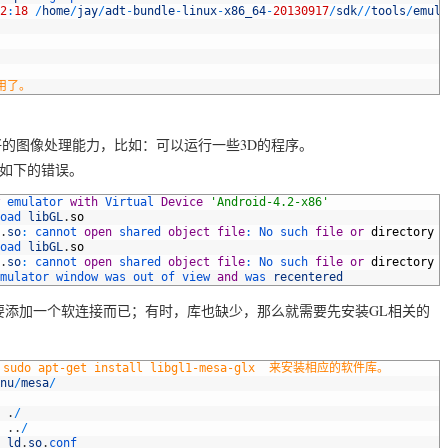
2
:
18
/
home
/
jay
/
adt
-
bundle
-
linux
-
x86_64
-
20130917
/
sdk
/
/
tools
/
emula
引用了。
中有更好的图像处理能力，比如：可以运行一些3D的程序。
到如下的错误。
emulator 
with
Virtual 
Device
'Android-4.2-x86'
oad 
libGL
.
so
.
so
:
cannot 
open
shared 
object
file
:
No 
such 
file
or
directory
oad 
libGL
.
so
.
so
:
cannot 
open
shared 
object
file
:
No 
such 
file
or
directory
mulator 
window 
was 
out 
of 
view 
and
was 
recentered
要添加一个软连接而已；有时，库也缺少，那么就需要先安装GL相关的
do apt-get install libgl1-mesa-glx  来安装相应的软件库。
nu
/
mesa
/
.
/
.
.
/
ld
.
so
.
conf