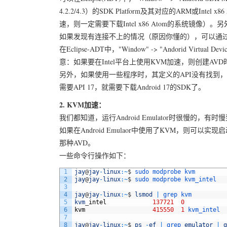
4.2.2/4.3）的SDK Platform及其对应的ARM或Inte
速，则一定需要下载Intel x86 Atom的系统镜像）。另
如果发现有连接不上的情况（原因你懂的），可以通过"Tool
在Eclipse-ADT中，"Window" -> "Andorid Vi
意：如果要在Intel平台上使用KVM加速，则创建AVD时，对CP
另外，如果使用一些程序时，其定义的API没有找到，就需要
需要API 17，就需要下载Android 17的SDK了。
2. KVM加速：
我们都知道，运行Android Emulator时很慢的，有
如果在Android Emulaor中使用了KVM，则可
那种AVD。
一些命令行操作如下：
1
jay
@
jay
-
linux
:
~
$
sudo 
modprobe 
kvm
2
jay
@
jay
-
linux
:
~
$
sudo 
modprobe 
kvm_intel
3
4
jay
@
jay
-
linux
:
~
$
lsmod
|
grep 
kvm
5
kvm
_
intel
137721
0
6
kvm
415550
1
kvm_intel
7
8
jay
@
jay
-
linux
:
~
$
ps
-
ef
|
grep 
emulator
|
g