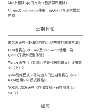
Mac上删除App的方法（包括强制删除）
Ollama及open-webui使用，及Qwen3开源大模型
体验
近期评论
匿名
发表在《
IKBC键盘Win键失效的解决方法
》
Fazil
发表在《
Ollama及open-webui使用，及
Qwen3开源大模型体验
》
Wain
发表在《
《刘擎西方现代思想讲义》读书笔
记（下）
》
qemu网络模式 – 修符道人的江湖
发表在《
4.4.3
KVM使用NAT模式网络
》
YOUPLUS
发表在《
存储数据正确性测试-fio-
verify
》
标签