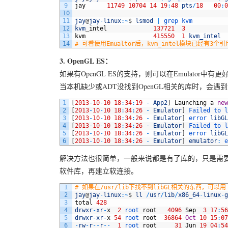
9
jay
11749
10704
14
19
:
48
pts
/
18
00
:
0
10
11
jay
@
jay
-
linux
:
~
$
lsmod
|
grep 
kvm
12
kvm
_
intel
137721
3
13
kvm
415550
1
kvm_intel
14
# 可看使用Emualtor后，kvm_intel模块已经有3个
3. OpenGL ES：
如果有OpenGL ES的支持，则可以在Emulator
当本机缺少或ADT没找到OpenGL相关的库时，会遇
1
[
2013
-
10
-
10
18
:
34
:
19
-
App2
]
Launching
a
new
2
[
2013
-
10
-
10
18
:
34
:
26
-
Emulator
]
Failed 
to 
l
3
[
2013
-
10
-
10
18
:
34
:
26
-
Emulator
]
error 
libGL
4
[
2013
-
10
-
10
18
:
34
:
26
-
Emulator
]
Failed 
to 
l
5
[
2013
-
10
-
10
18
:
34
:
26
-
Emulator
]
error 
libGL
6
[
2013
-
10
-
10
18
:
34
:
26
-
Emulator
]
emulator
:
e
解决方法也很简单，一般来说都是有了库的，只是需
软件库，再建立软连接。
1
# 如果在/usr/lib下找不到libGL相关的东西，可以用 su
2
jay
@
jay
-
linux
:
~
$
ll
/
usr
/
lib
/
x86_64
-
linux
-
g
3
total
428
4
drwxr
-
xr
-
x
2
root 
root
4096
Sep
3
17
:
56
5
drwxr
-
xr
-
x
54
root 
root
36864
Oct
10
15
:
07
6
-
rw
-
r
--
r
--
1
root 
root
31
Jun
19
04
:
54