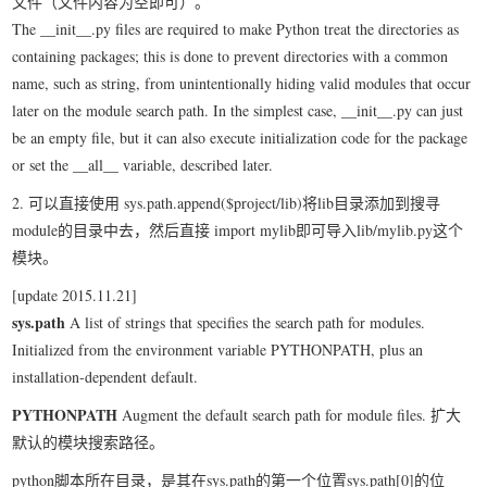
文件（文件内容为空即可）。
我要笑遍世界
The __init__.py files are required to make Python treat the directories as
containing packages; this is done to prevent directories with a common
name, such as string, from unintentionally hiding valid modules that occur
later on the module search path. In the simplest case, __init__.py can just
be an empty file, but it can also execute initialization code for the package
or set the __all__ variable, described later.
2. 可以直接使用 sys.path.append($project/lib)将lib目录添加到搜寻
module的目录中去，然后直接 import mylib即可导入lib/mylib.py这个
模块。
[update 2015.11.21]
sys.path
A list of strings that specifies the search path for modules.
Initialized from the environment variable PYTHONPATH, plus an
installation-dependent default.
PYTHONPATH
Augment the default search path for module files. 扩大
默认的模块搜索路径。
python脚本所在目录，是其在sys.path的第一个位置sys.path[0]的位