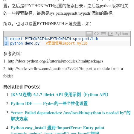
置，之后是$PYTHONPATH设置的搜索目录，之后是python版本相关
的一些搜索路径，最后是sys.path.append(mypath)添加的路径。
所以，也可以设置PYTHONPATH环境变量，如：
Python
1
export 
PYTHONPATH
=
$
PYTHONPATH
:
$
project
/
lib
2
python 
demo
.
py
#里面使用import mylib
参考资料：
1. http://docs.python.org/2/tutorial/modules.html#packages
2. http://stackoverflow.com/questions/279237/import-a-module-from-a-
folder
Related Posts:
(KVM连载) 6.1.7 libvirt API 使用示例（Python API）
Python IDE —— Pydev的一些个性化设置
“error: Failed dependencies: /usr/local/bin/python is needed by”的
解决方案
Python easy_install 遇到“ImportError: Entry point
(‘console_scripts’, ‘easy_install’) not found”错误