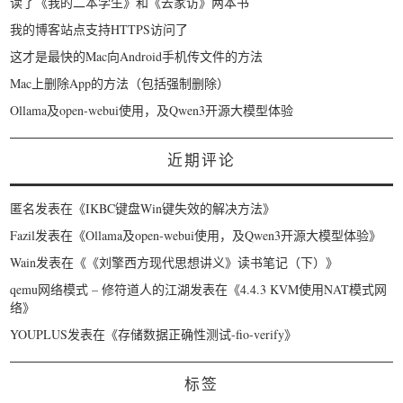
读了《我的二本学生》和《去家访》两本书
我的博客站点支持HTTPS访问了
这才是最快的Mac向Android手机传文件的方法
Mac上删除App的方法（包括强制删除）
Ollama及open-webui使用，及Qwen3开源大模型体验
近期评论
匿名
发表在《
IKBC键盘Win键失效的解决方法
》
Fazil
发表在《
Ollama及open-webui使用，及Qwen3开源大模型体验
》
Wain
发表在《
《刘擎西方现代思想讲义》读书笔记（下）
》
qemu网络模式 – 修符道人的江湖
发表在《
4.4.3 KVM使用NAT模式网
络
》
YOUPLUS
发表在《
存储数据正确性测试-fio-verify
》
标签