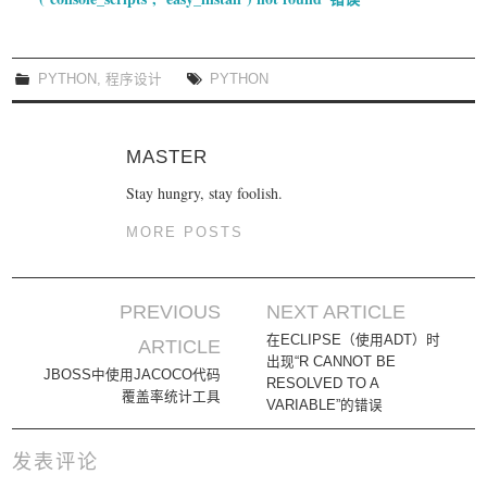
PYTHON
,
程序设计
PYTHON
MASTER
Stay hungry, stay foolish.
MORE POSTS
PREVIOUS
NEXT ARTICLE
Post navigation
在ECLIPSE（使用ADT）时
ARTICLE
出现“R CANNOT BE
JBOSS中使用JACOCO代码
RESOLVED TO A
覆盖率统计工具
VARIABLE”的错误
发表评论