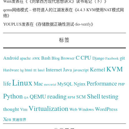
Wain
发表在《
《刘擎西方现代思想讲义》读书笔记（下）
》
qemu网络模式 – 修符道人的江湖
发表在《
4.4.3 KVM使用NAT模式网
络
》
YOUPLUS
发表在《
存储数据正确性测试-fio-verify
》
标签
C
CPU
Bash
git
Android
Blog
Browser
Django
apache
AWK
Facebook
KVM
Kernel
Internet
Java
Hardware
hg
html
Intel
javascript
IE
Linux
Performance
life
Mac
Nginx
MySQL
PHP
mercurial
Python
reading
Shell
testing
QEMU
SCM
RPM
QA
Virtualization
thought
WordPress
Web
Vim
Windows
Xen
笑遍世界