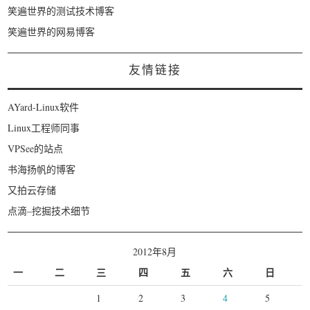
笑遍世界的测试技术博客
笑遍世界的网易博客
友情链接
AYard-Linux软件
Linux工程师同事
VPSee的站点
书海扬帆的博客
又拍云存储
点滴–挖掘技术细节
2012年8月
一
二
三
四
五
六
日
1
2
3
4
5