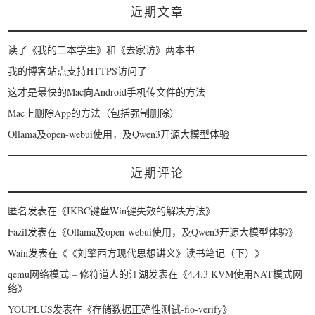
近期文章
读了《我的二本学生》和《去家访》两本书
我的博客站点支持HTTPS访问了
这才是最快的Mac向Android手机传文件的方法
Mac上删除App的方法（包括强制删除）
Ollama及open-webui使用，及Qwen3开源大模型体验
近期评论
匿名
发表在《
IKBC键盘Win键失效的解决方法
》
Fazil
发表在《
Ollama及open-webui使用，及Qwen3开源大模型体验
》
Wain
发表在《
《刘擎西方现代思想讲义》读书笔记（下）
》
qemu网络模式 – 修符道人的江湖
发表在《
4.4.3 KVM使用NAT模式网
络
》
YOUPLUS
发表在《
存储数据正确性测试-fio-verify
》