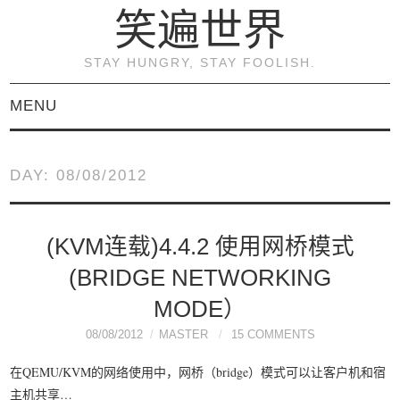
笑遍世界
STAY HUNGRY, STAY FOOLISH.
MENU
首页
DAY:
08/08/2012
KVM虚拟化原理与实践
（连载）
(KVM连载)4.4.2 使用网桥模式
(BRIDGE NETWORKING
《KVM虚拟化技术：实
MODE）
战与原理解析》
08/08/2012
MASTER
15 COMMENTS
在QEMU/KVM的网络使用中，网桥（bridge）模式可以让客户机和宿
关于本博客
主机共享…