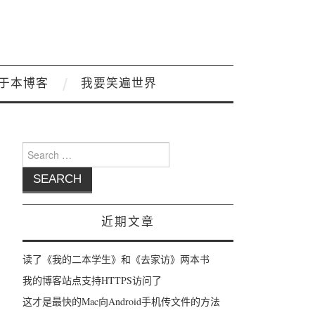
于本博客
我要笑遍世界
Search for:
近期文章
446744073709551615
4194304
4411596
140734229412352
1407342294114
读了《我的二本学生》和《去家访》两本书
我的博客站点支持HTTPS访问了
这才是最快的Mac向Android手机传文件的方法