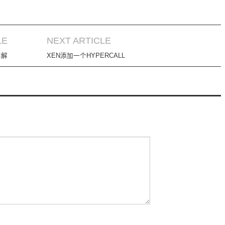
LE
NEXT ARTICLE
详解
XEN添加一个HYPERCALL