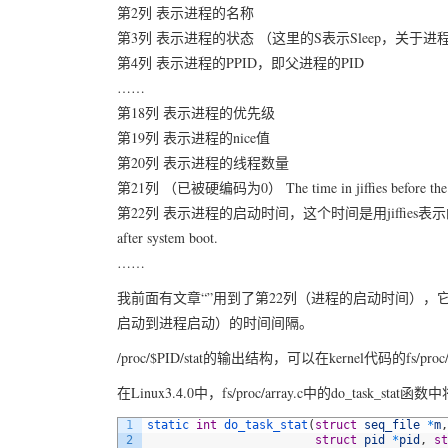
第2列 表示进程的名称
第3列 表示进程的状态 （这里的S表示Sleep，关
第4列 表示进程的PPID，即父进程的PID
……
第18列 表示进程的优先级
第19列 表示进程的nice值
第20列 表示进程的线程数量
第21列 （已被硬编码为0） The time in jiffies before the next 
第22列 表示进程的启动时间，这个时间是用jiffies表示的从系统启动到
after system boot.
……
我前面有文章“
”用到了第22列（进程的启动时间），它的值
启动到进程启动）的时间间隔。
/proc/$PID/stat的输出结构，可以在kernel代码的fs/
在Linux3.4.0中，fs/proc/array.c中的do_tas
1
static 
int
do_task_stat
(
struct
seq_file
*
m
,
2
struct
pid
*
pid
,
st