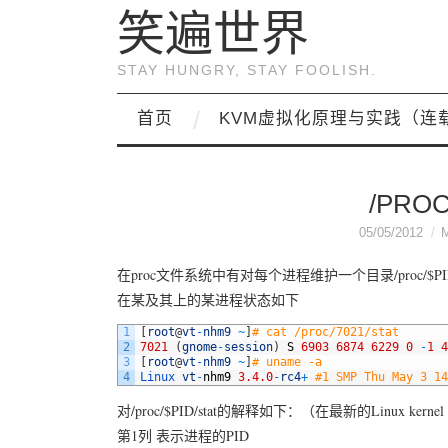
笑遍世界
STAY HUNGRY, STAY FOOLISH.
首页
KVM虚拟化原理与实践（连
/PROC
05/05/2012
在proc文件系统中有对每个进程维护一个目录/proc/$PID
在某及其上的某进程状态如下
1
[
root
@
vt
-
nhm9
~
]
# cat /proc/7021/stat
2
7021
(
gnome
-
session
)
S
6903
6874
6229
0
-
1
4
3
[
root
@
vt
-
nhm9
~
]
# uname -a
4
Linux 
vt
-
nhm9
3.4.0
-
rc4
+
#1 SMP Thu May 3 14
对/proc/$PID/stat的解释如下：（在最新的Linux kerne
第1列 表示进程的PID