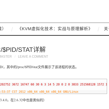
载）
《KVM虚拟化技术：实战与原理解析》
关
/$PID/STAT详解
MASTER
LEAVE A COMMENT
/，其中的/proc/$PID/stat文件展示了该进程的状态。
202752
3672
16747
60
30
6
3
14
5
20
0
2
0
3833
251568128
1572
18
:53:37 CST 2012 x86_64 x86_64 x86_64 GNU/Linux
l 3.4.0，在2.6.32中也是类似的）