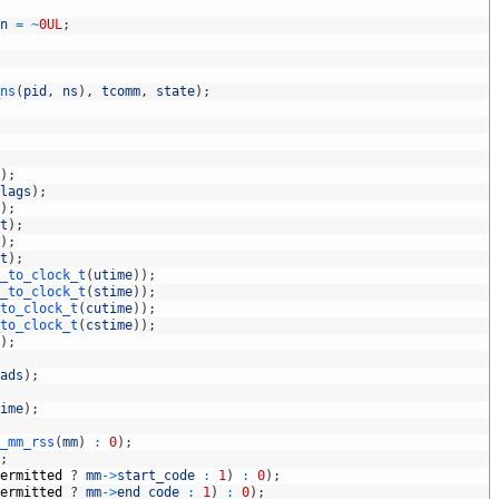
n
=
~
0UL
;
ns
(
pid
,
ns
)
,
tcomm
,
state
)
;
)
;
lags
)
;
)
;
t
)
;
)
;
t
)
;
_to_clock_t
(
utime
)
)
;
_to_clock_t
(
stime
)
)
;
to_clock_t
(
cutime
)
)
;
to_clock_t
(
cstime
)
)
;
)
;
ads
)
;
ime
)
;
_mm_rss
(
mm
)
:
0
)
;
;
ermitted
?
mm
->
start_code
:
1
)
:
0
)
;
ermitted
?
mm
->
end_code
:
1
)
:
0
)
;