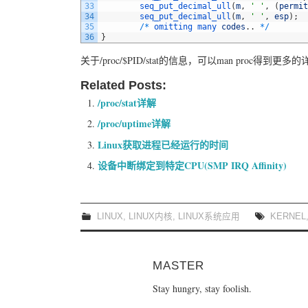
33
seq_put_decimal_ull
(
m
,
' '
,
(
permit
34
seq_put_decimal_ull
(
m
,
' '
,
esp
)
;
35
/
*
omitting 
many 
codes
.
.
*
/
36
}
关于/proc/$PID/stat的信息，可以man proc得到更
Related Posts:
/proc/stat详解
/proc/uptime详解
Linux获取进程已经运行的时间
设备中断绑定到特定CPU(SMP IRQ Affinity)
LINUX
,
LINUX内核
,
LINUX系统应用
KERNEL
MASTER
Stay hungry, stay foolish.