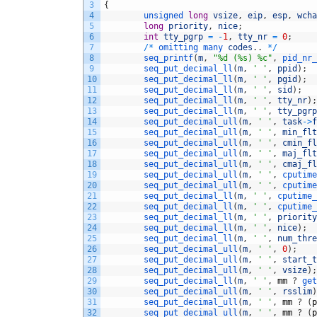
3
{
4
unsigned 
long
vsize
,
eip
,
esp
,
wcha
5
long
priority
,
nice
;
6
int
tty_pgrp
=
-
1
,
tty_nr
=
0
;
7
/
*
omitting 
many 
codes
.
.
*
/
8
seq_printf
(
m
,
"%d (%s) %c"
,
pid_nr_
9
seq_put_decimal_ll
(
m
,
' '
,
ppid
)
;
10
seq_put_decimal_ll
(
m
,
' '
,
pgid
)
;
11
seq_put_decimal_ll
(
m
,
' '
,
sid
)
;
12
seq_put_decimal_ll
(
m
,
' '
,
tty_nr
)
;
13
seq_put_decimal_ll
(
m
,
' '
,
tty_pgrp
14
seq_put_decimal_ull
(
m
,
' '
,
task
->
f
15
seq_put_decimal_ull
(
m
,
' '
,
min_flt
16
seq_put_decimal_ull
(
m
,
' '
,
cmin_fl
17
seq_put_decimal_ull
(
m
,
' '
,
maj_flt
18
seq_put_decimal_ull
(
m
,
' '
,
cmaj_fl
19
seq_put_decimal_ull
(
m
,
' '
,
cputime
20
seq_put_decimal_ull
(
m
,
' '
,
cputime
21
seq_put_decimal_ll
(
m
,
' '
,
cputime_
22
seq_put_decimal_ll
(
m
,
' '
,
cputime_
23
seq_put_decimal_ll
(
m
,
' '
,
priority
24
seq_put_decimal_ll
(
m
,
' '
,
nice
)
;
25
seq_put_decimal_ll
(
m
,
' '
,
num_thre
26
seq_put_decimal_ull
(
m
,
' '
,
0
)
;
27
seq_put_decimal_ull
(
m
,
' '
,
start_t
28
seq_put_decimal_ull
(
m
,
' '
,
vsize
)
;
29
seq_put_decimal_ll
(
m
,
' '
,
mm
?
get
30
seq_put_decimal_ull
(
m
,
' '
,
rsslim
)
31
seq_put_decimal_ull
(
m
,
' '
,
mm
?
(
p
32
seq_put_decimal_ull
(
m
,
' '
,
mm
?
(
p