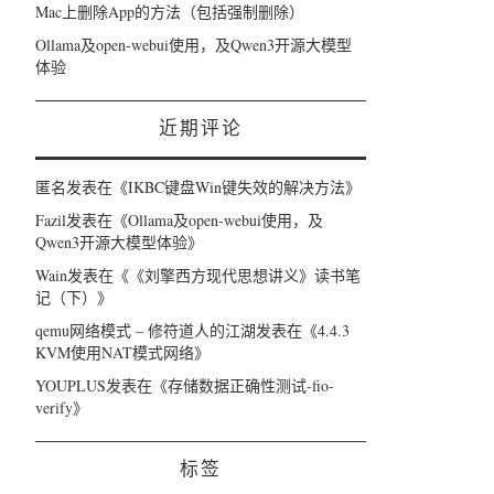
Mac上删除App的方法（包括强制删除）
Ollama及open-webui使用，及Qwen3开源大模型
体验
近期评论
匿名
发表在《
IKBC键盘Win键失效的解决方法
》
Fazil
发表在《
Ollama及open-webui使用，及
Qwen3开源大模型体验
》
Wain
发表在《
《刘擎西方现代思想讲义》读书笔
记（下）
》
qemu网络模式 – 修符道人的江湖
发表在《
4.4.3
KVM使用NAT模式网络
》
YOUPLUS
发表在《
存储数据正确性测试-fio-
verify
》
标签