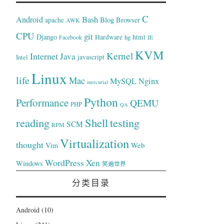
C
Bash
Android
Blog
Browser
apache
AWK
CPU
git
Django
Hardware
hg
html
Facebook
IE
KVM
Kernel
Internet
Java
Intel
javascript
Linux
life
Mac
Nginx
MySQL
mercurial
Python
Performance
QEMU
PHP
QA
reading
Shell
testing
SCM
RPM
Virtualization
thought
Web
Vim
WordPress
Xen
Windows
笑遍世界
分类目录
Android
(10)