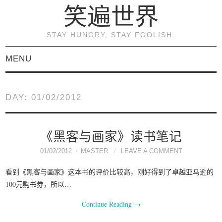
笑遍世界
STAY HUNGRY, STAY FOOLISH.
MENU
首页
DAY:
01/02/2012
KVM虚拟化原理与实践
（连载）
《黑客与画家》读书笔记
01/02/2012
MASTER
LEAVE A COMMENT
《KVM虚拟化技术：实
看到《黑客与画家》这本书的评价比较高，刚好得到了卓越亚马逊的
战与原理解析》
100元购书券，所以…
Continue Reading
→
关于本博客