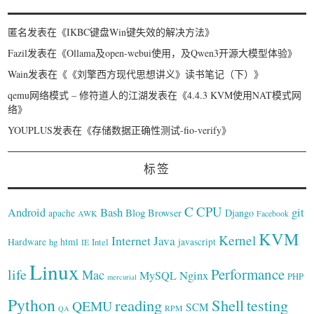
匿名
发表在《
IKBC键盘Win键失效的解决方法
》
Fazil
发表在《
Ollama及open-webui使用，及Qwen3开源大模型体验
》
Wain
发表在《
《刘擎西方现代思想讲义》读书笔记（下）
》
qemu网络模式 – 修符道人的江湖
发表在《
4.4.3 KVM使用NAT模式网
络
》
YOUPLUS
发表在《
存储数据正确性测试-fio-verify
》
标签
C
CPU
Bash
git
Android
Blog
Browser
Django
apache
AWK
Facebook
KVM
Kernel
Internet
Java
Hardware
hg
html
Intel
javascript
IE
Linux
Performance
life
Mac
Nginx
MySQL
PHP
mercurial
Python
reading
Shell
testing
QEMU
SCM
RPM
QA