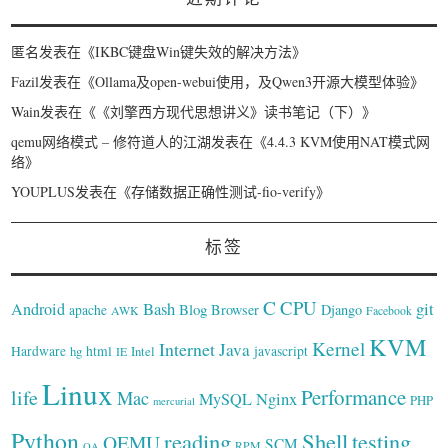
匿名
发表在《
IKBC键盘Win键失效的解决方法
》
Fazil
发表在《
Ollama及open-webui使用，及Qwen3开源大模型体验
》
Wain
发表在《
《刘擎西方现代思想讲义》读书笔记（下）
》
qemu网络模式 – 修符道人的江湖
发表在《
4.4.3 KVM使用NAT模式网
络
》
YOUPLUS
发表在《
存储数据正确性测试-fio-verify
》
标签
C
CPU
Bash
git
Android
Blog
Browser
Django
apache
AWK
Facebook
KVM
Kernel
Internet
Java
Hardware
hg
html
Intel
javascript
IE
Linux
Performance
life
Mac
Nginx
MySQL
PHP
mercurial
Python
reading
Shell
testing
QEMU
SCM
RPM
QA