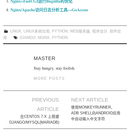
Nginx+FastCGI运行Bugzilla的优化
Nginx/Apache访问日志分析工具—GoAccess
LINUX
,
LINUX系统应用
,
PYTHON
,
WEB服务器
,
程序设计
,
软件应
用
DJANGO
,
NGINX
,
PYTHON
MASTER
Stay hungry, stay foolish.
MORE POSTS
PREVIOUS
NEXT ARTICLE
Post navigation
使用MONKEYRUNNER、
ARTICLE
ADB SHELL向ANDROID应用
在CENTOS 7.X 上搭建
中自动输入中文字符
DJANGO/MYSQL(MARIADB)