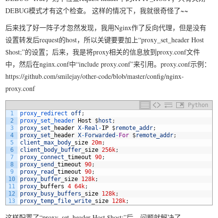
DEBUG模式才有这个检查。 这样的情况下，我就很奇怪了~~
我要笑遍世界
后来找了好一阵子才忽然发现，我用Nginx作了反向代理，但是没有
设置转发后request的host，所以关键要要加上“proxy_set_header Host
$host;”的设置；后来，我是将proxy相关的信息放到proxy.conf文件
中，然后在nginx.conf中“include proxy.conf”来引用。proxy.conf示例：
https://github.com/smilejay/other-code/blob/master/config/nginx-
proxy.conf
Python
1
proxy_redirect 
off
;
2
proxy_set_header 
Host
$
host
;
3
proxy_set
_
header
X
-
Real
-
IP
$
remote_addr
;
4
proxy_set
_
header
X
-
Forwarded
-
For
$
remote_addr
;
5
client_max_body
_
size
20m
;
6
client_body_buffer
_
size
256k
;
7
proxy_connect
_
timeout
90
;
8
proxy_send
_
timeout
90
;
9
proxy_read
_
timeout
90
;
10
proxy_buffer
_
size
128k
;
11
proxy
_
buffers
4
64k
;
12
proxy_busy_buffers
_
size
128k
;
13
proxy_temp_file_write
_
size
128k
;
这样配置了“proxy_set_header Host $host;”后，问题就解决了。