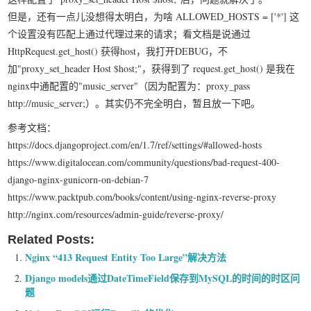
但是，还有一点儿没想得太明白，为啥 ALLOWED_HOSTS = ['*'] 这
个设置没有匹配上通过代理过来的请求；看文档是说通过
HttpRequest.get_host() 获得host，我打开DEBUG，不
加"proxy_set_header Host $host;"，获得到了 request.get_host() 是我在
nginx中通配置的"music_server"（因为配置为：proxy_pass
http://music_server;）。其实仍不完全明白，暂且放一下吧。
参考文档：
https://docs.djangoproject.com/en/1.7/ref/settings/#allowed-hosts
https://www.digitalocean.com/community/questions/bad-request-400-
django-nginx-gunicorn-on-debian-7
https://www.packtpub.com/books/content/using-nginx-reverse-proxy
http://nginx.com/resources/admin-guide/reverse-proxy/
Related Posts:
Nginx “413 Request Entity Too Large”解决方法
Django models通过DateTimeField保存到MySQL的时间的时区问
题