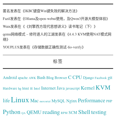
匿名
发表在《
IKBC键盘Win键失效的解决方法
》
Fazil
发表在《
Ollama及open-webui使用，及Qwen3开源大模型体验
》
Wain
发表在《
《刘擎西方现代思想讲义》读书笔记（下）
》
qemu网络模式 – 修符道人的江湖
发表在《
4.4.3 KVM使用NAT模式网
络
》
YOUPLUS
发表在《
存储数据正确性测试-fio-verify
》
标签
C
CPU
Bash
git
Android
Blog
Browser
Django
apache
AWK
Facebook
KVM
Kernel
Internet
Java
Hardware
hg
html
Intel
javascript
IE
Linux
Performance
life
Mac
Nginx
MySQL
PHP
mercurial
Python
reading
Shell
testing
QEMU
SCM
RPM
QA