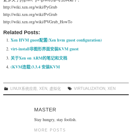
http://wiki.xen.org/wiki/PyGrub
http://wiki.xen.org/wiki/PvGrub
http://wiki.xen.org/wiki/PVGrub_HowTo
Related Posts:
Xen HVM guest配置(Xen hvm guest configuration)
virt-install非图形界面安装KVM guest
关于Xen on ARM的笔记和文档
(KVM连载)3.3.4 安装KVM
LINUX系统应用
,
XEN
,
虚拟化
VIRTUALIZATION
,
XEN
MASTER
Stay hungry, stay foolish.
MORE POSTS