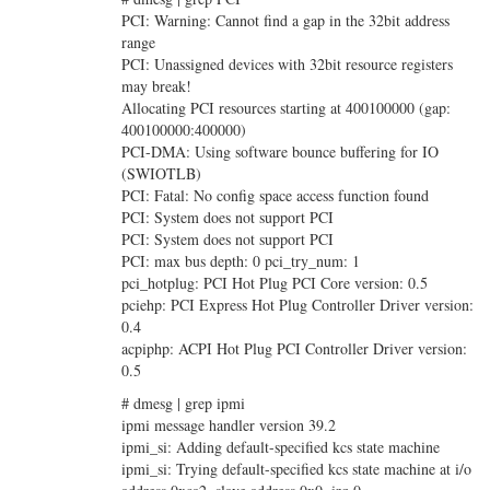
PCI: Warning: Cannot find a gap in the 32bit address
range
PCI: Unassigned devices with 32bit resource registers
may break!
Allocating PCI resources starting at 400100000 (gap:
400100000:400000)
PCI-DMA: Using software bounce buffering for IO
(SWIOTLB)
PCI: Fatal: No config space access function found
PCI: System does not support PCI
PCI: System does not support PCI
PCI: max bus depth: 0 pci_try_num: 1
pci_hotplug: PCI Hot Plug PCI Core version: 0.5
pciehp: PCI Express Hot Plug Controller Driver version:
0.4
acpiphp: ACPI Hot Plug PCI Controller Driver version:
0.5
# dmesg | grep ipmi
ipmi message handler version 39.2
ipmi_si: Adding default-specified kcs state machine
ipmi_si: Trying default-specified kcs state machine at i/o