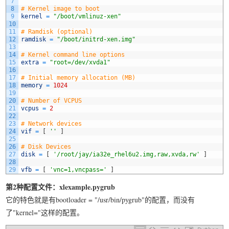
7
8
# Kernel image to boot
9
kernel
=
"/boot/vmlinuz-xen"
10
11
# Ramdisk (optional)
12
ramdisk
=
"/boot/initrd-xen.img"
13
14
# Kernel command line options
15
extra
=
"root=/dev/xvda1"
16
17
# Initial memory allocation (MB)
18
memory
=
1024
19
20
# Number of VCPUS
21
vcpus
=
2
22
23
# Network devices
24
vif
=
[
''
]
25
26
# Disk Devices
27
disk
=
[
'/root/jay/ia32e_rhel6u2.img,raw,xvda,rw'
]
28
29
vfb
=
[
'vnc=1,vncpass='
]
第2种配置文件：xlexample.pygrub
它的特色就是有bootloader = "/usr/bin/pygrub"的配置，而没有
了"kernel="这样的配置。