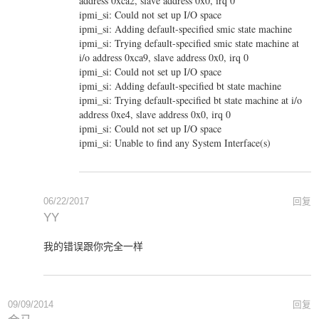
address 0xca2, slave address 0x0, irq 0
ipmi_si: Could not set up I/O space
ipmi_si: Adding default-specified smic state machine
ipmi_si: Trying default-specified smic state machine at
i/o address 0xca9, slave address 0x0, irq 0
ipmi_si: Could not set up I/O space
ipmi_si: Adding default-specified bt state machine
ipmi_si: Trying default-specified bt state machine at i/o
address 0xe4, slave address 0x0, irq 0
ipmi_si: Could not set up I/O space
ipmi_si: Unable to find any System Interface(s)
06/22/2017
回复
YY
我的错误跟你完全一样
09/09/2014
回复