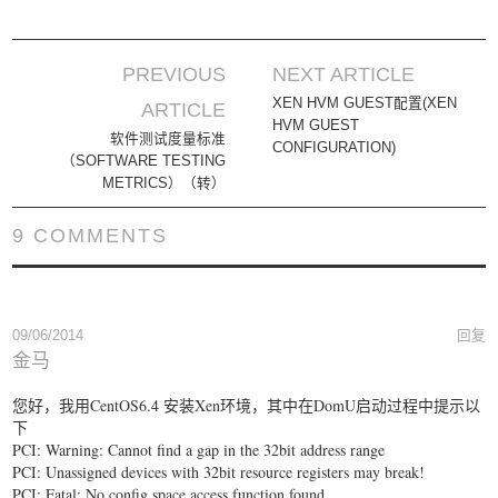
PREVIOUS
NEXT ARTICLE
Post navigation
XEN HVM GUEST配置(XEN
ARTICLE
HVM GUEST
软件测试度量标准
CONFIGURATION)
（SOFTWARE TESTING
METRICS）（转）
9 COMMENTS
09/06/2014
回复
金马
您好，我用CentOS6.4 安装Xen环境，其中在DomU启动过程中提示以
下
PCI: Warning: Cannot find a gap in the 32bit address range
PCI: Unassigned devices with 32bit resource registers may break!
PCI: Fatal: No config space access function found