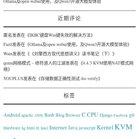
Ollama及open-webui使用，及Qwen3开源大模型体验
近期评论
匿名
发表在《
IKBC键盘Win键失效的解决方法
》
Fazil
发表在《
Ollama及open-webui使用，及Qwen3开源大模型体验
》
Wain
发表在《
《刘擎西方现代思想讲义》读书笔记（下）
》
qemu网络模式 – 修符道人的江湖
发表在《
4.4.3 KVM使用NAT模式网
络
》
YOUPLUS
发表在《
存储数据正确性测试-fio-verify
》
标签
C
CPU
Bash
git
Android
Blog
Browser
Django
apache
AWK
Facebook
KVM
Kernel
Internet
Java
Hardware
hg
html
Intel
javascript
IE