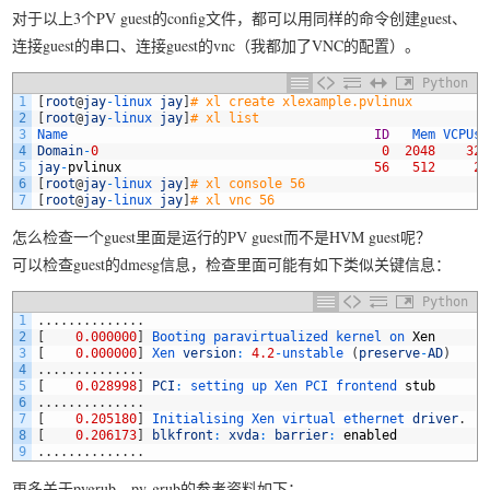
对于以上3个PV guest的config文件，都可以用同样的命令创建guest、
连接guest的串口、连接guest的vnc（我都加了VNC的配置）。
Python
1
[
root
@
jay
-
linux 
jay
]
# xl create xlexample.pvlinux
2
[
root
@
jay
-
linux 
jay
]
# xl list
3
Name                                        
ID
Mem 
VCPUs 
4
Domain
-
0
0
2048
32
5
jay
-
pvlinux
56
512
2
6
[
root
@
jay
-
linux 
jay
]
# xl console 56
7
[
root
@
jay
-
linux 
jay
]
# xl vnc 56
怎么检查一个guest里面是运行的PV guest而不是HVM guest呢？
可以检查guest的dmesg信息，检查里面可能有如下类似关键信息：
Python
1
.
.
.
.
.
.
.
.
.
.
.
.
.
.
2
[
0.000000
]
Booting 
paravirtualized 
kernel 
on 
Xen
3
[
0.000000
]
Xen 
version
:
4.2
-
unstable
(
preserve
-
AD
)
4
.
.
.
.
.
.
.
.
.
.
.
.
.
.
5
[
0.028998
]
PCI
:
setting 
up 
Xen 
PCI 
frontend 
stub
6
.
.
.
.
.
.
.
.
.
.
.
.
.
.
7
[
0.205180
]
Initialising 
Xen 
virtual 
ethernet 
driver
.
8
[
0.206173
]
blkfront
:
xvda
:
barrier
:
enabled
9
.
.
.
.
.
.
.
.
.
.
.
.
.
.
更多关于pygrub、pv-grub的参考资料如下：