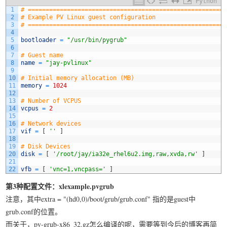
Python
1
# ========================================================
2
# Example PV Linux guest configuration
3
# ========================================================
4
5
bootloader
=
"/usr/bin/pygrub"
6
7
# Guest name
8
name
=
"jay-pvlinux"
9
10
# Initial memory allocation (MB)
11
memory
=
1024
12
13
# Number of VCPUS
14
vcpus
=
2
15
16
# Network devices
17
vif
=
[
''
]
18
19
# Disk Devices
20
disk
=
[
'/root/jay/ia32e_rhel6u2.img,raw,xvda,rw'
]
21
22
vfb
=
[
'vnc=1,vncpass='
]
第3种配置文件：xlexample.pvgrub
注意，其中extra = "(hd0,0)/boot/grub/grub.conf" 指的是guest中
grub.conf的位置。
而关于，pv-grub-x86_32.gz怎么编译的呢，需要等到今后的博客再简