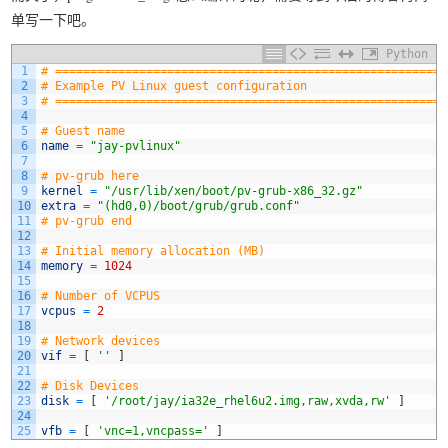
单写一下吧。
Python
1
# ========================================================
2
# Example PV Linux guest configuration
3
# ========================================================
4
5
# Guest name
6
name
=
"jay-pvlinux"
7
8
# pv-grub here
9
kernel
=
"/usr/lib/xen/boot/pv-grub-x86_32.gz"
10
extra
=
"(hd0,0)/boot/grub/grub.conf"
11
# pv-grub end
12
13
# Initial memory allocation (MB)
14
memory
=
1024
15
16
# Number of VCPUS
17
vcpus
=
2
18
19
# Network devices
20
vif
=
[
''
]
21
22
# Disk Devices
23
disk
=
[
'/root/jay/ia32e_rhel6u2.img,raw,xvda,rw'
]
24
25
vfb
=
[
'vnc=1,vncpass='
]