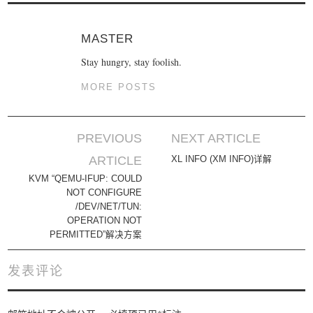
MASTER
Stay hungry, stay foolish.
MORE POSTS
PREVIOUS
NEXT ARTICLE
Post navigation
ARTICLE
XL INFO (XM INFO)详解
KVM “QEMU-IFUP: COULD
NOT CONFIGURE
/DEV/NET/TUN:
OPERATION NOT
PERMITTED”解决方案
发表评论