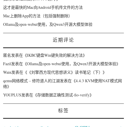
这才是最快的Mac向Android手机传文件的方法
Mac上删除App的方法（包括强制删除）
Ollama及open-webui使用，及Qwen3开源大模型体验
近期评论
匿名
发表在《
IKBC键盘Win键失效的解决方法
》
Fazil
发表在《
Ollama及open-webui使用，及Qwen3开源大模型体验
》
Wain
发表在《
《刘擎西方现代思想讲义》读书笔记（下）
》
qemu网络模式 – 修符道人的江湖
发表在《
4.4.3 KVM使用NAT模式网
络
》
YOUPLUS
发表在《
存储数据正确性测试-fio-verify
》
标签