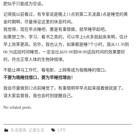
肥似乎只能成为空谈。
我要笑遍世界
记得我以前看过，有专家说是晚上11点到第二天凌晨1点是睡觉的黄
金时期啊，尽量保证这里的休息时间。
我觉得，现在早点睡吧，要是有事情做，就早睡早起吧。
如果想工作、学习、看书之类的，可以早上6点多就起床来啊，估计
早上效率更高。另外，我也认为，如果都是睡7个小时，我从11:30到
06:30这段时间睡觉，一定会比从01:00到08:00这段时间的效果要好
的，符合正常人体的生物钟规律。
不能让神马工作忙、看电影、上网等成为我晚睡的借口。
不要为晚睡找借口，要为早睡找理由！
我会尽量做到12点前睡觉了，有事情明早早点起来接着做就是了。
请大家监督我，我也会时刻提醒自己。
No related posts.
生活感悟
,
记录生活
LIFE