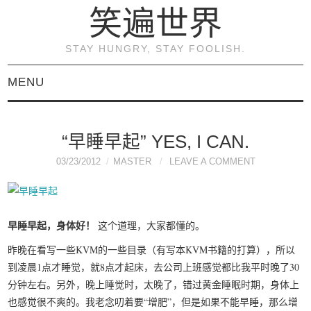
笑遍世界
STAY HUNGRY, STAY FOOLISH.
MENU
首页
“早睡早起” YES, I CAN.
KVM虚拟化原理与实践
03/23/2012
MASTER
LEAVE A COMMENT
（连载）
《KVM虚拟化技术：实
早睡早起，身体好！
这个道理，大家都懂的。
昨晚在看写一些KVM的一些目录（有写本KVM书籍的打算），所以
战与原理解析》
到凌晨1点才睡觉，就8点才起床，去公司上班感觉都比我平时晚了30
分钟左右。另外，晚上睡觉时，太晚了，错过黄金睡眠时期，身体上
关于本博客
也感觉很不爽的。我老念叨着要“增肥”，但是如果不能早睡，那么增