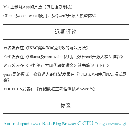
Mac上删除App的方法（包括强制删除）
Ollama及open-webui使用，及Qwen3开源大模型体验
近期评论
匿名
发表在《
IKBC键盘Win键失效的解决方法
》
Fazil
发表在《
Ollama及open-webui使用，及Qwen3开源大模型体验
》
Wain
发表在《
《刘擎西方现代思想讲义》读书笔记（下）
》
qemu网络模式 – 修符道人的江湖
发表在《
4.4.3 KVM使用NAT模式网
络
》
YOUPLUS
发表在《
存储数据正确性测试-fio-verify
》
标签
C
CPU
Bash
git
Android
Blog
Browser
Django
apache
AWK
Facebook