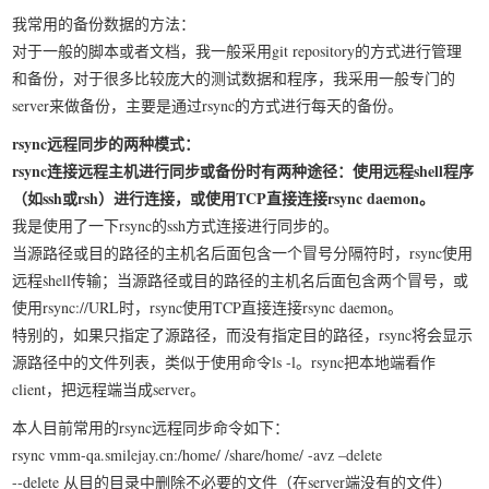
我常用的备份数据的方法：
我要笑遍世界
对于一般的脚本或者文档，我一般采用git repository的方式进行管理
和备份，对于很多比较庞大的测试数据和程序，我采用一般专门的
server来做备份，主要是通过rsync的方式进行每天的备份。
rsync远程同步的两种模式：
rsync连接远程主机进行同步或备份时有两种途径：使用远程shell程序
（如ssh或rsh）进行连接，或使用TCP直接连接rsync daemon。
我是使用了一下rsync的ssh方式连接进行同步的。
当源路径或目的路径的主机名后面包含一个冒号分隔符时，rsync使用
远程shell传输；当源路径或目的路径的主机名后面包含两个冒号，或
使用rsync://URL时，rsync使用TCP直接连接rsync daemon。
特别的，如果只指定了源路径，而没有指定目的路径，rsync将会显示
源路径中的文件列表，类似于使用命令ls -l。rsync把本地端看作
client，把远程端当成server。
本人目前常用的rsync远程同步命令如下：
rsync vmm-qa.smilejay.cn:/home/ /share/home/ -avz –delete
--delete 从目的目录中删除不必要的文件（在server端没有的文件）