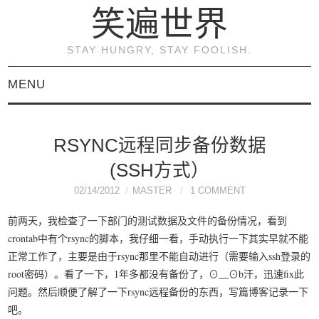
笑遍世界
STAY HUNGRY, STAY FOOLISH.
MENU
首页
RSYNC远程同步备份数据
KVM虚拟化原理与实践
(SSH方式）
（连载）
02/14/2012
MASTER
1 COMMENT
前两天，我检查了一下部门的测试数据及文件的备份情况，看到
《KVM虚拟化技术：实
crontab中有个rsync的脚本，我仔细一看，手动执行一下其实早就不能
正常工作了，主要是由于rsync那里不能自动进行（需要输入ssh登录的
战与原理解析》
root密码）。看了一下，1年多都没有备份了，⊙﹏⊙b汗，迅速fix此
问题。然后顺便了解了一下rsync远程备份的东西，写篇博客记录一下
关于本博客
吧。