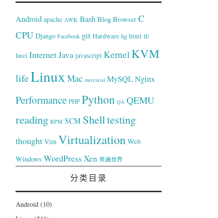
C
Bash
Android
Blog
Browser
apache
AWK
CPU
git
Django
Hardware
hg
html
Facebook
IE
KVM
Kernel
Internet
Java
Intel
javascript
Linux
life
Mac
Nginx
MySQL
mercurial
Python
Performance
QEMU
PHP
QA
reading
Shell
testing
SCM
RPM
Virtualization
thought
Web
Vim
WordPress
Xen
Windows
笑遍世界
分类目录
Android
(10)