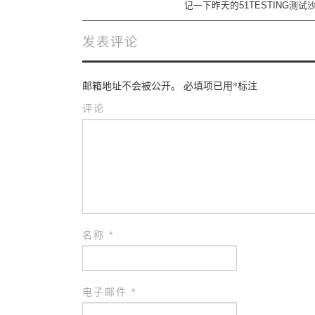
Post navigation
记一下昨天的51TESTING测试
发表评论
邮箱地址不会被公开。
必填项已用
*
标注
评论
名称
*
电子邮件
*