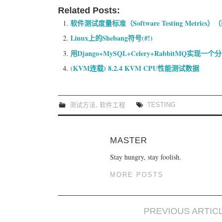
Related Posts:
软件测试度量标准（Software Testing Metrics）
Linux上的Shebang符号(#!)
用Django+MySQL+Celery+RabbitMQ实现
(KVM连载) 8.2.4 KVM CPU性能测试数据
测试方法
,
软件工程
TESTING
MASTER
Stay hungry, stay foolish.
MORE POSTS
PREVIOUS ARTIC