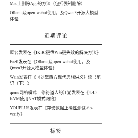
Mac上删除App的方法（包括强制删除）
Ollama及open-webui使用，及Qwen3开源大模型
体验
近期评论
匿名
发表在《
IKBC键盘Win键失效的解决方法
》
Fazil
发表在《
Ollama及open-webui使用，及
Qwen3开源大模型体验
》
Wain
发表在《
《刘擎西方现代思想讲义》读书笔
记（下）
》
qemu网络模式 – 修符道人的江湖
发表在《
4.4.3
KVM使用NAT模式网络
》
YOUPLUS
发表在《
存储数据正确性测试-fio-
verify
》
标签