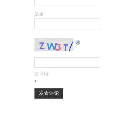
站点
验证码
*